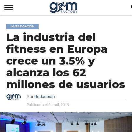
INICIO
REVISTA
GYM
CLUB
EMPRESAS
SERVICIOS
MÁS
SUSCRIPCIÓN
INVESTIGACIÓN
FACTORY
DE
DEL
AUDIOVISUALES
NOTICIAS
La industria del
TV
SOCIOS
SECTOR
fitness en Europa
crece un 3.5% y
alcanza los 62
millones de usuarios
Por
Redacción
Publicado el
3 abril, 2019