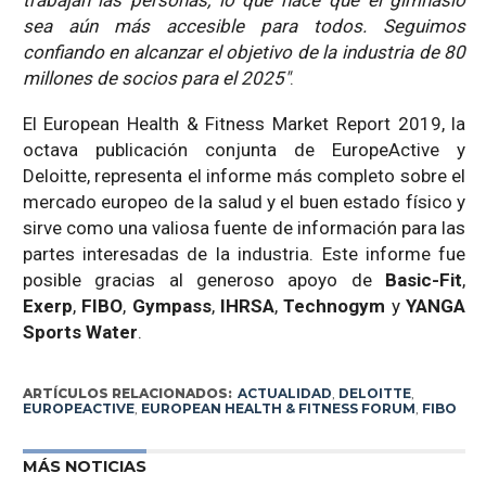
trabajan las personas, lo que hace que el gimnasio
sea aún más accesible para todos. Seguimos
confiando en alcanzar el objetivo de la industria de 80
millones de socios para el 2025″
.
El European Health & Fitness Market Report 2019, la
octava publicación conjunta de EuropeActive y
Deloitte, representa el informe más completo sobre el
mercado europeo de la salud y el buen estado físico y
sirve como una valiosa fuente de información para las
partes interesadas de la industria. Este informe fue
posible gracias al generoso apoyo de
Basic-Fit
,
Exerp
,
FIBO
,
Gympass
,
IHRSA
,
Technogym
y
YANGA
Sports Water
.
ARTÍCULOS RELACIONADOS:
ACTUALIDAD
,
DELOITTE
,
EUROPEACTIVE
,
EUROPEAN HEALTH & FITNESS FORUM
,
FIBO
MÁS NOTICIAS