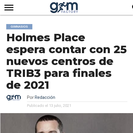
INICIO
REVISTA
GYM
CLUB
EMPRESAS
SERVICIOS
MÁS
SUSCRIPCIÓN
GIMNASIOS
FACTORY
DE
DEL
AUDIOVISUALES
NOTICIAS
Holmes Place
TV
SOCIOS
SECTOR
espera contar con 25
nuevos centros de
TRIB3 para finales
de 2021
Por
Redacción
Publicado el
13 julio, 2021