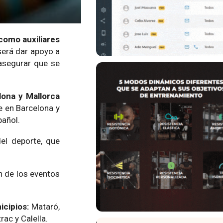
como auxiliares
erá dar apoyo a
 asegurar que se
lona y Mallorca
 en Barcelona y
pañol.
el deporte, que
n de los eventos
icipios:
Mataró,
ac y Calella.