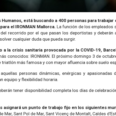
s Humanos, está buscando a 400 personas para trabajar 
 para el IRONMAN Mallorca.
La función de los empleados s
 del recorrido por el que pasan los deportistas y deberán
olver cualquier duda que pueda surgir.
 a la crisis sanitaria provocada por la COVID-19, Barce
 más conocidos: IRONMAN. El próximo domingo 3 de octubre
de triatlón más famosa y con mayor afluencia sobre suelo es
 aquellas personas dinámicas, enérgicas y apasionadas d
n equipo y flexibilidad horaria.
eberán tener disponibilidad completa los días de celebració
s asignará un punto de trabajo fijo en los siguientes mun
 Mar, Sant Pol de Mar, Sant Vicenç de Montalt, Caldes d’Estr