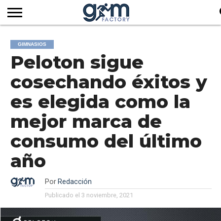
INICIO
REVISTA
GYM
CLUB
EMPRESAS
SERVICIOS
MÁS
SUSCRIPCIÓN
GIMNASIOS
FACTORY
DE
DEL
AUDIOVISUALES
NOTICIAS
Peloton sigue
TV
SOCIOS
SECTOR
cosechando éxitos y
es elegida como la
mejor marca de
consumo del último
año
Por
Redacción
Publicado el
3 noviembre, 2021