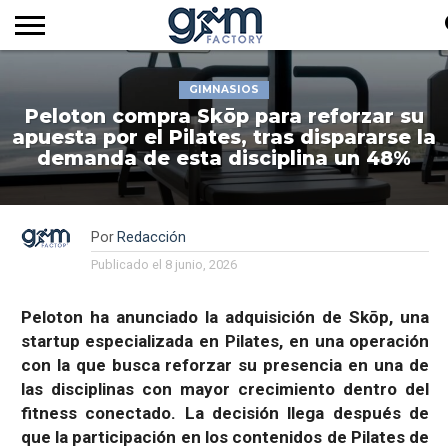
INICIO
REVISTA
GYM
CLUB
EMPRESAS
SERVICIOS
MÁS
SUSCRIPCIÓN
GIMNASIOS
FACTORY
DE
DEL
AUDIOVISUALES
NOTICIAS
TV
SOCIOS
SECTOR
Peloton compra Skōp para reforzar su
apuesta por el Pilates, tras dispararse la
demanda de esta disciplina un 48%
Por
Redacción
Publicado el
8 junio, 2026
Peloton ha anunciado la adquisición de Skōp, una
startup especializada en Pilates, en una operación
con la que busca reforzar su presencia en una de
las disciplinas con mayor crecimiento dentro del
fitness conectado. La decisión llega después de
que la participación en los contenidos de Pilates de