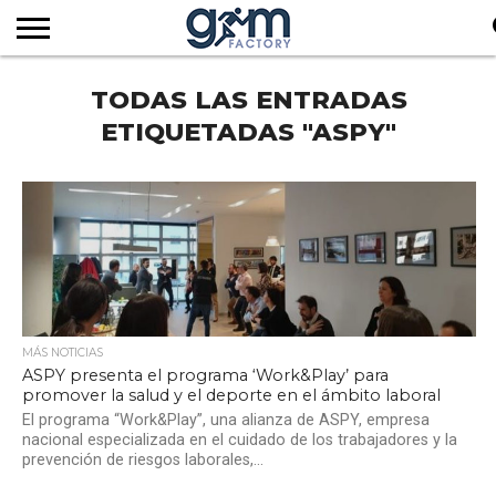
INICIO
TODAS LAS ENTRADAS
REVISTA
GYM
CLUB
EMPRESAS
SERVICIOS
MÁS
SUSCRIPCIÓN
FACTORY
DE
DEL
AUDIOVISUALES
NOTICIAS
TV
SOCIOS
SECTOR
ETIQUETADAS "ASPY"
MÁS NOTICIAS
ASPY presenta el programa ‘Work&Play’ para
promover la salud y el deporte en el ámbito laboral
El programa “Work&Play”, una alianza de ASPY, empresa
nacional especializada en el cuidado de los trabajadores y la
prevención de riesgos laborales,...