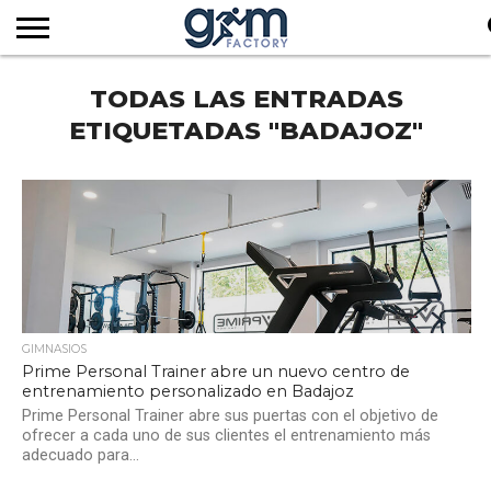
INICIO
TODAS LAS ENTRADAS
REVISTA
GYM
CLUB
EMPRESAS
SERVICIOS
MÁS
SUSCRIPCIÓN
FACTORY
DE
DEL
AUDIOVISUALES
NOTICIAS
TV
SOCIOS
SECTOR
ETIQUETADAS "BADAJOZ"
GIMNASIOS
Prime Personal Trainer abre un nuevo centro de
entrenamiento personalizado en Badajoz
Prime Personal Trainer abre sus puertas con el objetivo de
ofrecer a cada uno de sus clientes el entrenamiento más
adecuado para...