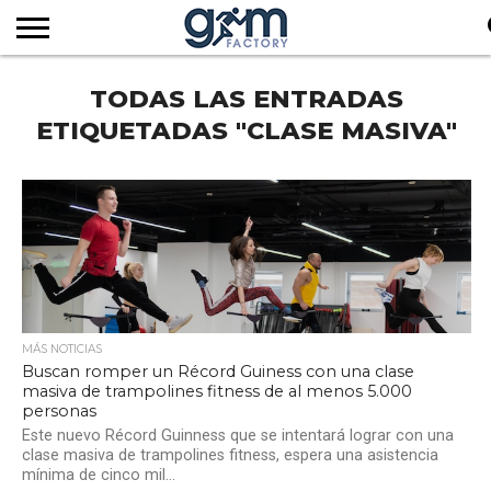
INICIO
TODAS LAS ENTRADAS
REVISTA
GYM
CLUB
EMPRESAS
SERVICIOS
MÁS
SUSCRIPCIÓN
FACTORY
DE
DEL
AUDIOVISUALES
NOTICIAS
TV
SOCIOS
SECTOR
ETIQUETADAS "CLASE MASIVA"
MÁS NOTICIAS
Buscan romper un Récord Guiness con una clase
masiva de trampolines fitness de al menos 5.000
personas
Este nuevo Récord Guinness que se intentará lograr con una
clase masiva de trampolines fitness, espera una asistencia
mínima de cinco mil...