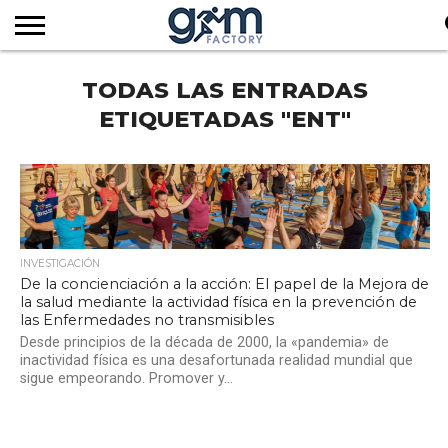
INICIO
TODAS LAS ENTRADAS
REVISTA
GYM
CLUB
EMPRESAS
SERVICIOS
MÁS
SUSCRIPCIÓN
FACTORY
DE
DEL
AUDIOVISUALES
NOTICIAS
TV
SOCIOS
SECTOR
ETIQUETADAS "ENT"
INVESTIGACIÓN
De la concienciación a la acción: El papel de la Mejora de
la salud mediante la actividad física en la prevención de
las Enfermedades no transmisibles
Desde principios de la década de 2000, la «pandemia» de
inactividad física es una desafortunada realidad mundial que
sigue empeorando. Promover y...