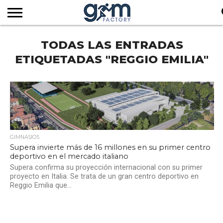
INICIO
TODAS LAS ENTRADAS
REVISTA
GYM
CLUB
EMPRESAS
SERVICIOS
MÁS
SUSCRIPCIÓN
FACTORY
DE
DEL
AUDIOVISUALES
NOTICIAS
TV
SOCIOS
SECTOR
ETIQUETADAS "REGGIO EMILIA"
GIMNASIOS
Supera invierte más de 16 millones en su primer centro
deportivo en el mercado italiano
Supera confirma su proyección internacional con su primer
proyecto en Italia. Se trata de un gran centro deportivo en
Reggio Emilia que...