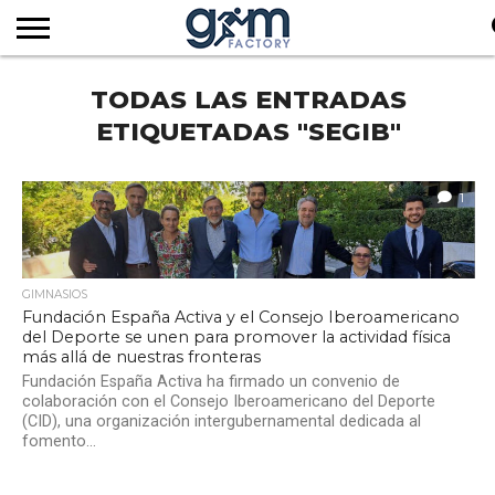
INICIO
TODAS LAS ENTRADAS
REVISTA
GYM
CLUB
EMPRESAS
SERVICIOS
MÁS
SUSCRIPCIÓN
FACTORY
DE
DEL
AUDIOVISUALES
NOTICIAS
TV
SOCIOS
SECTOR
ETIQUETADAS "SEGIB"
1
GIMNASIOS
Fundación España Activa y el Consejo Iberoamericano
del Deporte se unen para promover la actividad física
más allá de nuestras fronteras
Fundación España Activa ha firmado un convenio de
colaboración con el Consejo Iberoamericano del Deporte
(CID), una organización intergubernamental dedicada al
fomento...