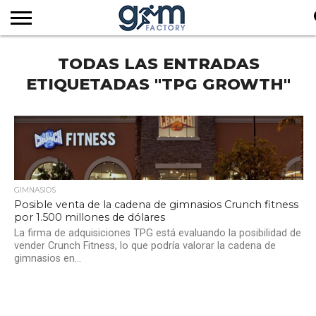
INICIO
TODAS LAS ENTRADAS
REVISTA
GYM
CLUB
EMPRESAS
SERVICIOS
MÁS
SUSCRIPCIÓN
FACTORY
DE
DEL
AUDIOVISUALES
NOTICIAS
TV
SOCIOS
SECTOR
ETIQUETADAS "TPG GROWTH"
GIMNASIOS
Posible venta de la cadena de gimnasios Crunch fitness
por 1.500 millones de dólares
La firma de adquisiciones TPG está evaluando la posibilidad de
vender Crunch Fitness, lo que podría valorar la cadena de
gimnasios en...