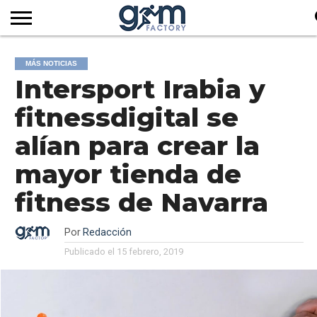
INICIO
REVISTA
GYM
CLUB
EMPRESAS
SERVICIOS
MÁS
SUSCRIPCIÓN
MÁS NOTICIAS
FACTORY
DE
DEL
AUDIOVISUALES
NOTICIAS
Intersport Irabia y
TV
SOCIOS
SECTOR
fitnessdigital se
alían para crear la
mayor tienda de
fitness de Navarra
Por
Redacción
Publicado el
15 febrero, 2019