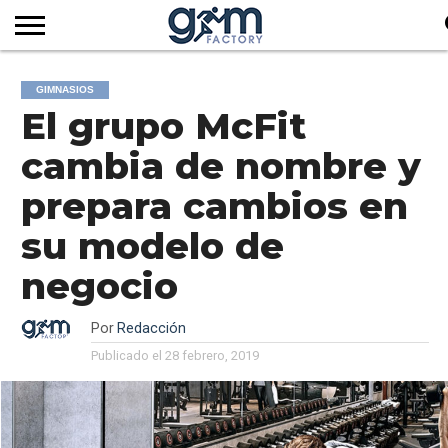
INICIO
REVISTA
GYM
CLUB
EMPRESAS
SERVICIOS
MÁS
SUSCRIPCIÓN
GIMNASIOS
FACTORY
DE
DEL
AUDIOVISUALES
NOTICIAS
El grupo McFit
TV
SOCIOS
SECTOR
cambia de nombre y
prepara cambios en
su modelo de
negocio
Por
Redacción
Publicado el
28 febrero, 2019