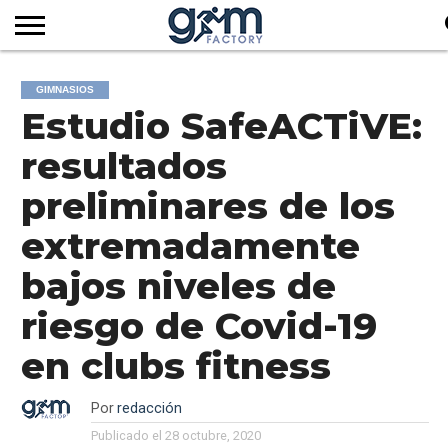
INICIO
REVISTA
GYM
CLUB
EMPRESAS
SERVICIOS
MÁS
SUSCRIPCIÓN
GIMNASIOS
FACTORY
DE
DEL
AUDIOVISUALES
NOTICIAS
Estudio SafeACTiVE:
TV
SOCIOS
SECTOR
resultados
preliminares de los
extremadamente
bajos niveles de
riesgo de Covid-19
en clubs fitness
Por
redacción
Publicado el
28 octubre, 2020