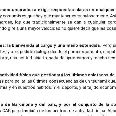
acostumbrados a exigir respuestas claras en cualquier
hay costumbres que hay que mantener escrupulosamente. As
argen, los que tradicionalmente se dan a cualquier carg
undo gire a una mayor velocidad no quiere decir que las cos
 es: la bienvenida al cargo y una mano extendida.
Pero u
nte-, y otra pedirle diálogo desde el primer momento, empat
eporte, una actitud abierta, nada de apriorismos y mucho se
 actividad física que gestionará los últimos coletazos de
s para paliar las últimas consecuencias de un tsunami qu
mía y en nuestros hábitos. Y el deporte, y el tejido econó
 de Barcelona y del país, y por el conjunto de la s
os CAP, pero también de los centros de actividad física. A