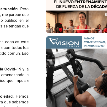
 situación.
Pero
í, me parece que
o público en el
as se tengan que
na cosa es este
ía con todos los
ntido común. Eso
 la Covid-19
y la
e, amenazando la
mico que impulsa
ociedad.
Hemos
hora que sabemos