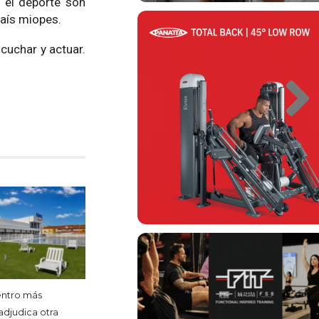
y el deporte son
país miopes.
scuchar y actuar.
entro más
adjudica otra