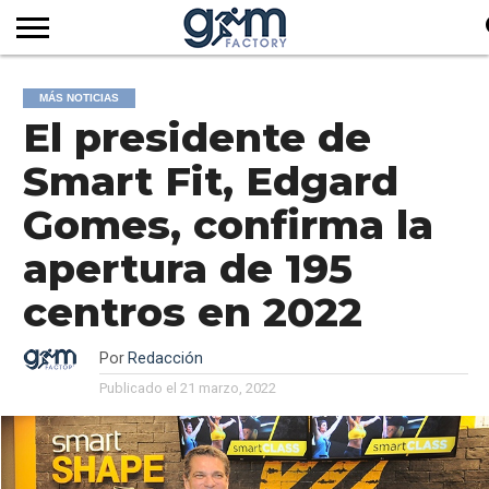
INICIO
REVISTA
GYM
CLUB
EMPRESAS
SERVICIOS
MÁS
SUSCRIPCIÓN
MÁS NOTICIAS
FACTORY
DE
DEL
AUDIOVISUALES
NOTICIAS
El presidente de
TV
SOCIOS
SECTOR
Smart Fit, Edgard
Gomes, confirma la
apertura de 195
centros en 2022
Por
Redacción
Publicado el
21 marzo, 2022