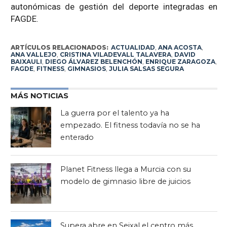
autonómicas de gestión del deporte integradas en
FAGDE.
ARTÍCULOS RELACIONADOS:
ACTUALIDAD
,
ANA ACOSTA
,
ANA VALLEJO
,
CRISTINA VILADEVALL TALAVERA
,
DAVID
BAIXAULI
,
DIEGO ÁLVAREZ BELENCHÓN
,
ENRIQUE ZARAGOZA
,
FAGDE
,
FITNESS
,
GIMNASIOS
,
JULIA SALSAS SEGURA
MÁS NOTICIAS
La guerra por el talento ya ha
empezado. El fitness todavía no se ha
enterado
Planet Fitness llega a Murcia con su
modelo de gimnasio libre de juicios
Supera abre en Seixal el centro más