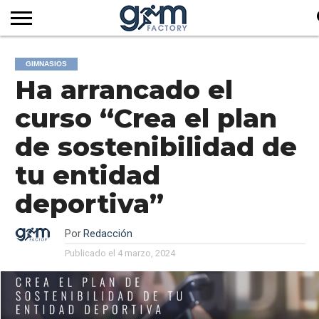
INICIO
REVISTA
GYM
CLUB
EMPRESAS
SERVICIOS
MÁS
SUSCRIPCIÓN
GIMNASIOS
FACTORY
DE
DEL
AUDIOVISUALES
NOTICIAS
Ha arrancado el
TV
SOCIOS
SECTOR
curso “Crea el plan
de sostenibilidad de
tu entidad
deportiva”
Por
Redacción
Publicado el
4 marzo, 2024