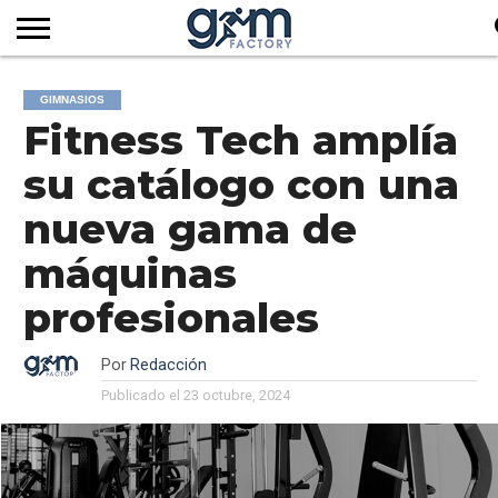
INICIO
REVISTA
GYM
CLUB
EMPRESAS
SERVICIOS
MÁS
SUSCRIPCIÓN
GIMNASIOS
FACTORY
DE
DEL
AUDIOVISUALES
NOTICIAS
Fitness Tech amplía
TV
SOCIOS
SECTOR
su catálogo con una
nueva gama de
máquinas
profesionales
Por
Redacción
Publicado el
23 octubre, 2024