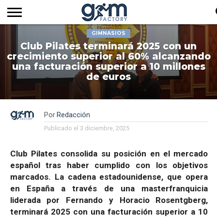
GIMNASIOS
INICIO
REVISTA
GYM
CLUB
EMPRESAS
SERVICIOS
MÁS
SUSCRIPCIÓN
Club Pilates terminará 2025 con un
FACTORY
DE
DEL
AUDIOVISUALES
NOTICIAS
TV
SOCIOS
SECTOR
crecimiento superior al 60% alcanzando
una facturación superior a 10 millones
de euros
Por
Redacción
Publicado el
3 diciembre, 2025
Club Pilates consolida su posición en el mercado
español tras haber cumplido con los objetivos
marcados. La cadena estadounidense, que opera
en España a través de una masterfranquicia
liderada por Fernando y Horacio Rosentgberg,
terminará 2025 con una facturación superior a 10