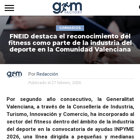
INICIO
REVISTA
GYM
CLUB
EMPRESAS
SERVICIOS
MÁS
SUSCRIPCIÓN
GIMNASIOS
FACTORY
DE
DEL
AUDIOVISUALES
NOTICIAS
TV
SOCIOS
SECTOR
FNEID destaca el reconocimiento del
fitness como parte de la industria del
deporte en la Comunidad Valenciana
Por
Redacción
Publicado el
27 febrero, 2026
Por segundo año consecutivo, la Generalitat
Valenciana, a través de la Conselleria de Industria,
Turismo, Innovación y Comercio, ha incorporado al
sector del fitness dentro del ámbito de la industria
del deporte en la convocatoria de ayudas INPYME
2026, una línea dirigida a pequeñas y medianas