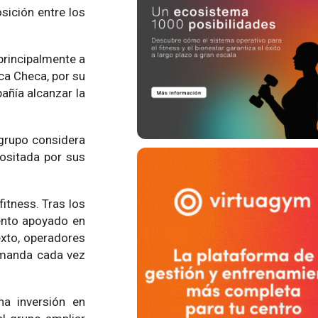
sición entre los
principalmente a
ca Checa, por su
añía alcanzar la
 grupo considera
positada por sus
itness. Tras los
iento apoyado en
exto, operadores
emanda cada vez
a inversión en