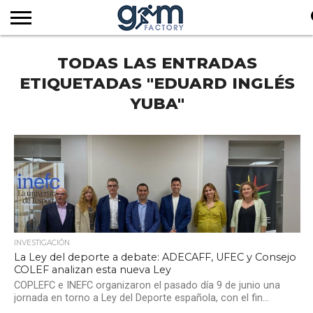
INICIO
TODAS LAS ENTRADAS
REVISTA
GYM
CLUB
EMPRESAS
SERVICIOS
MÁS
SUSCRIPCIÓN
FACTORY
DE
DEL
AUDIOVISUALES
NOTICIAS
TV
SOCIOS
SECTOR
ETIQUETADAS "EDUARD INGLÉS
YUBA"
INVESTIGACIÓN
La Ley del deporte a debate: ADECAFF, UFEC y Consejo
COLEF analizan esta nueva Ley
COPLEFC e INEFC organizaron el pasado día 9 de junio una
jornada en torno a Ley del Deporte española, con el fin...