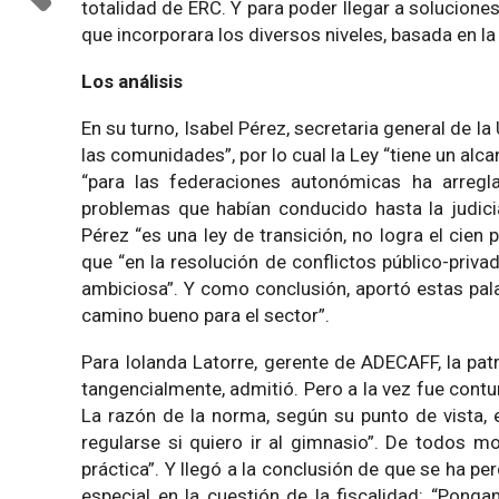
totalidad de ERC. Y para poder llegar a solucione
que incorporara los diversos niveles, basada en l
Los análisis
En su turno, Isabel Pérez, secretaria general de l
las comunidades”, por lo cual la Ley “tiene un alc
“para las federaciones autonómicas ha arreglad
problemas que habían conducido hasta la judici
Pérez “es una ley de transición, no logra el cie
que “en la resolución de conflictos público-priv
ambiciosa”. Y como conclusión, aportó estas palab
camino bueno para el sector”.
Para Iolanda Latorre, gerente de ADECAFF, la patr
tangencialmente, admitió. Pero a la vez fue contun
La razón de la norma, según su punto de vista, 
regularse si quiero ir al gimnasio”. De todos mo
práctica”. Y llegó a la conclusión de que se ha pe
especial en la cuestión de la fiscalidad: “Pong