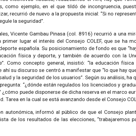
s, como ejemplo, en el que tildó de incongruencia, pues
izar, recurrió de nuevo a la propuesta inicial: “Si no represe
egule la seguridad”.
ales, Vicente Gambau Pinasa (col. 8916) recurrió a una mir
n primer lugar el interés del Consejo COLEF, que se ha m
l deporte española. Su posicionamiento de fondo es que “hay
ucación física y deporte, y también de acuerdo con la Un
te”. Como concepto general, insistió: “la educación físic
e ahí su discurso se centró a manifestar que “lo que hay que
salud y la seguridad de los usuarios”. Según su análisis, ha
a pregunta: “¿dónde están regulados los licenciados y gra
”. Y ¿cómo puede disponerse de dicha reserva en el marco eu
d. Tarea en la cual se está avanzando desde el Consejo COL
ión autonómica, informó al público de que el Consejo plan
vista de los resultados de las elecciones, “trabajaremos p