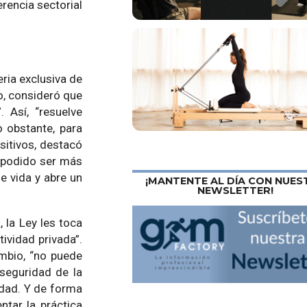
rencia sectorial
eria exclusiva de
to, consideró que
 Así, “resuelve
o obstante, para
sitivos, destacó
a podido ser más
e vida y abre un
¡MANTENTE AL DÍA CON NUES
NEWSLETTER!
 la Ley les toca
tividad privada”.
ambio, “no puede
 seguridad de la
ridad. Y de forma
ntar la práctica