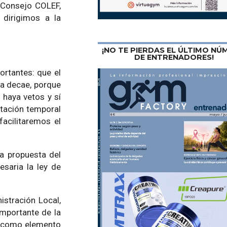
l Consejo COLEF,
 dirigimos a la
¡NO TE PIERDAS EL ÚLTIMO N
DE ENTRENADORES!
ortantes: que el
xta decae, porque
 haya vetos y sí
atación temporal
acilitaremos el
la propuesta del
saria la ley de
istración Local,
mportante de la
so como elemento