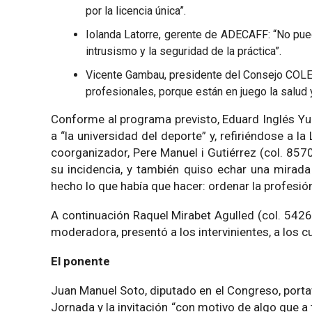
por la licencia única”.
Iolanda Latorre, gerente de ADECAFF: “No puede
intrusismo y la seguridad de la práctica”.
Vicente Gambau, presidente del Consejo COLEF:
profesionales, porque están en juego la salud 
Conforme al programa previsto, Eduard Inglés Yuba
a “la universidad del deporte” y, refiriéndose a 
coorganizador, Pere Manuel i Gutiérrez (col. 857
su incidencia, y también quiso echar una mirad
hecho lo que había que hacer: ordenar la profesión
A continuación Raquel Mirabet Agulled (col. 54
moderadora, presentó a los intervinientes, a los cu
El ponente
Juan Manuel Soto, diputado en el Congreso, porta
Jornada y la invitación “con motivo de algo que a 