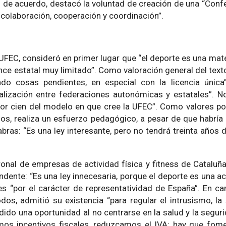
s de acuerdo, destacó la voluntad de creación de una “Confe
a colaboración, cooperación y coordinación”.
a UFEC, consideró en primer lugar que “el deporte es una mat
ance estatal muy limitado”. Como valoración general del tex
o cosas pendientes, en especial con la licencia única”.
alización entre federaciones autonómicas y estatales”. N
n por cien del modelo en que cree la UFEC”. Como valores po
ados, realiza un esfuerzo pedagógico, a pesar de que habrí
ras: “Es una ley interesante, pero no tendrá treinta años d
onal de empresas de actividad física y fitness de Cataluña,
dente: “Es una ley innecesaria, porque el deporte es una ac
es “por el carácter de representatividad de España”. En c
dos, admitió su existencia “para regular el intrusismo, la
rdido una oportunidad al no centrarse en la salud y la segu
amos incentivos fiscales, reduzcamos el IVA; hay que fome