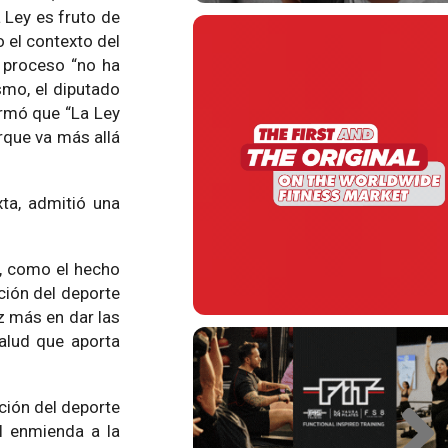
 Ley es fruto de
o el contexto del
l proceso “no ha
smo, el diputado
irmó que “La Ley
rque va más allá
xta, admitió una
, como el hecho
ción del deporte
ez más en dar las
salud que aporta
ción del deporte
al enmienda a la