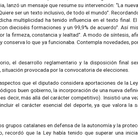
ia, lanzó un mensaje que resume su intervención: “La nueva
Quiere ser un texto inclusivo, de todo el mundo”. Recordand
ha multiplicidad ha tenido influencia en el texto final. E
 con dieciséis formaciones y un 99,9% de acuerdo”. Así mi
r la firmeza, constancia y lealtad”. A modo de síntesis, af
y conserva lo que ya funcionaba. Contempla novedades, po
rio, el desarrollo reglamentario y la disposición final se
, situación provocada por la convocatoria de elecciones.
spectos que el diputado considera aportaciones de la Ley
códigos buen gobierno, la incorporación de una nueva defini
 es decir, más allá del carácter competitivo). Insistió una v
ncluir el carácter esencial del deporte, ya que valora la 
los grupos catalanes en defensa de la autonomía y la protec
o, recordó que la Ley había tenido que superar una inici