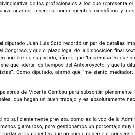
eivindicativa de los profesionales a los que representa e
versitarios, tenemos conocimientos científicos y nos
 el diputado Juan Luis Soto recordó un par de detalles imp
al Congreso, y que el plazo legal de la disposición final se
 en nombre de su partido, afirmó que “la premisa es que no
ene que liderar los tiempos del Anteproyecto, y que la dil
stas”. Como diputado, afirmó que “me siento mediador; f
s palabras de Vicente Gambau para subscribir plenamente 
les, que hagan un buen trabajo y es absolutamente nece
 no suficientemente prevista, como es la voz de la Admin
 menos glamuroso, pero gestionamos un porcentaje muy i
o recordar a los ponentes que no puede ponerse el consen