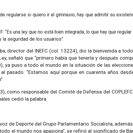
 regularse si quiero ir al gimnasio, hay que admitir su existenc
 “Es una ley que no está bien integrada, lo que hay que regular 
y la seguridad de los usuarios”.
, director del INEFC (col. 13224), dio la bienvenida a todo
la Ley, señaló que “primero había que tenerla y después com
0), ya puso a todo el mundo en la situación de las eleccio
a al pasado: “Estamos aquí porque en cuarenta años desd
”.
263), como responsable del Comité de Defensa del COPLEFC
ales cedió la palabra.
voz de Deporte del Grupo Parlamentario Socialista, además
todo el mundo nos apasiona”, se refirió al significado de B