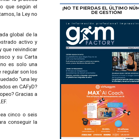
to que según el
¡NO TE PIERDAS EL ÚLTIMO N
DE GESTIÓN!
ntamos, la Ley no
ada global de la
ostrado activo y
 que reivindicar
esco y su Carta
a no es solo una
 regular son los
 quedado “una ley
duados en CAFyD?
ropeo? Gracias a
EF.
tea cinco o seis
ara conseguir la