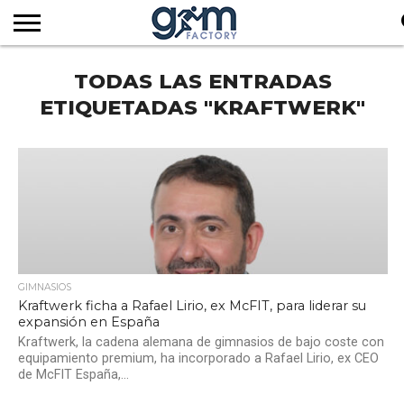
INICIO
TODAS LAS ENTRADAS
REVISTA
GYM
CLUB
EMPRESAS
SERVICIOS
MÁS
SUSCRIPCIÓN
FACTORY
DE
DEL
AUDIOVISUALES
NOTICIAS
TV
SOCIOS
SECTOR
ETIQUETADAS "KRAFTWERK"
GIMNASIOS
Kraftwerk ficha a Rafael Lirio, ex McFIT, para liderar su
expansión en España
Kraftwerk, la cadena alemana de gimnasios de bajo coste con
equipamiento premium, ha incorporado a Rafael Lirio, ex CEO
de McFIT España,...