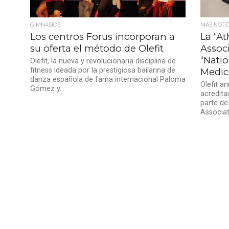
GIMNASIOS
MÁS NOTIC
Los centros Forus incorporan a
La “At
su oferta el método de Olefit
Associ
“Nati
Olefit, la nueva y revolucionaria disciplina de
fitness ideada por la prestigiosa bailarina de
Medici
danza española de fama internacional Paloma
Olefit a
Gómez y...
acredita
parte de
Associat