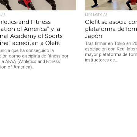
IAS
MÁS NOTICIAS
hletics and Fitness
Olefit se asocia c
ation of America” y la
plataforma de for
onal Academy of Sports
Japón
ne” acreditan a Olefit
Tras firmar en Tokio en 2
asociación con Real Interna
nuncia que ha conseguido la
mayor plataforma de for
ción como disciplina de fitness por
instructores de...
 la AFAA (Athletics and Fitness
ion of America)...