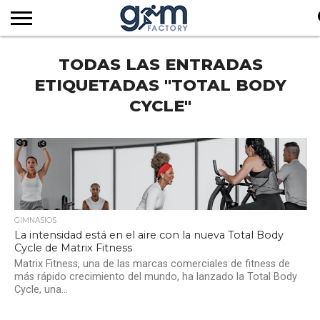
INICIO
TODAS LAS ENTRADAS
REVISTA
GYM
CLUB
EMPRESAS
SERVICIOS
MÁS
SUSCRIPCIÓN
FACTORY
DE
DEL
AUDIOVISUALES
NOTICIAS
TV
SOCIOS
SECTOR
ETIQUETADAS "TOTAL BODY
CYCLE"
GIMNASIOS
La intensidad está en el aire con la nueva Total Body
Cycle de Matrix Fitness
Matrix Fitness, una de las marcas comerciales de fitness de
más rápido crecimiento del mundo, ha lanzado la Total Body
Cycle, una...