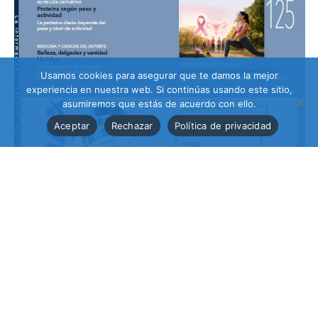
Usamos cookies para asegurar que te damos la mejor
experiencia en nuestra web. Si continúas usando este sitio,
asumiremos que estás de acuerdo con ello.
Aceptar
Rechazar
Política de privacidad