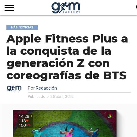
INICIO
REVISTA
GYM
CLUB
EMPRESAS
SERVICIOS
MÁS
SUSCRIPCIÓN
MÁS NOTICIAS
FACTORY
DE
DEL
AUDIOVISUALES
NOTICIAS
Apple Fitness Plus a
TV
SOCIOS
SECTOR
la conquista de la
generación Z con
coreografías de BTS
Por
Redacción
Publicado el
25 abril, 2022