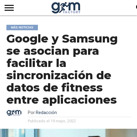
INICIO
REVISTA
GYM
CLUB
EMPRESAS
SERVICIOS
MÁS
SUSCRIPCIÓN
MÁS NOTICIAS
FACTORY
DE
DEL
AUDIOVISUALES
NOTICIAS
Google y Samsung
TV
SOCIOS
SECTOR
se asocian para
facilitar la
sincronización de
datos de fitness
entre aplicaciones
Por
Redacción
Publicado el
19 mayo, 2022