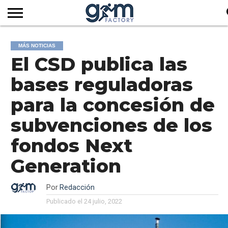
INICIO
REVISTA
GYM
CLUB
EMPRESAS
SERVICIOS
MÁS
SUSCRIPCIÓN
MÁS NOTICIAS
FACTORY
DE
DEL
AUDIOVISUALES
NOTICIAS
El CSD publica las
TV
SOCIOS
SECTOR
bases reguladoras
para la concesión de
subvenciones de los
fondos Next
Generation
Por
Redacción
Publicado el
24 julio, 2022