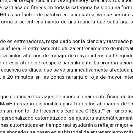
y mejorar la experiencia de Orangetheory para nuestros abo
a cardíaca de fitness en toda la categoría ha sido una fórm
HR es un factor de cambio en la industria, ya que permit
r forma a su entrenamiento de una manera que satisfaga 
do en entrenadores, respaldado por la ciencia y rastreado po
a afuera. El entrenamiento utiliza entrenamiento de interva
plica ciclos alternos de trabajo de mayor intensidad seguid
iorrespiratorio se recupere parcialmente. La programación 
ecuencia cardíaca, que se ve significativamente afectada p
2 a 20 minutos en las zonas naranja o roja de mayor inte
que continúen los viajes de acondicionamiento físico de l
 MaxHR estarán disponibles para todos los abonados de O
con un monitor de frecuencia cardíaca OTBeat™ en funcion
R personalizado automatizado, se ajustará automáticament
iones automáticas en tiempo real ayudarán a reflejar mejor 
os abonados se basen en su historial de entrenamiento más