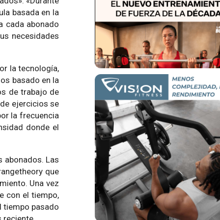
nados». «Durante
ula basada en la
e a cada abonado
sus necesidades
r la tecnología,
los basado en la
os de trabajo de
de ejercicios se
or la frecuencia
nsidad donde el
os abonados. Las
rangetheory que
amiento. Una vez
e con el tiempo,
el tiempo pasado
 reciente.