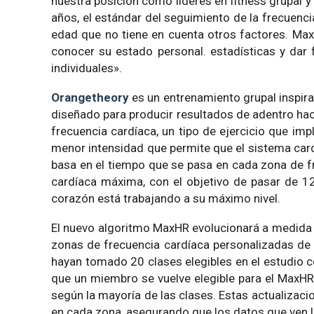
nuestra posición como líderes en fitness grupal 
años, el estándar del seguimiento de la frecuenci
edad que no tiene en cuenta otros factores. Max
conocer su estado personal. estadísticas y da
individuales».
Orangetheory
es un entrenamiento grupal inspira
diseñado para producir resultados de adentro haci
frecuencia cardíaca, un tipo de ejercicio que im
menor intensidad que permite que el sistema card
basa en el tiempo que se pasa en cada zona de fr
cardíaca máxima, con el objetivo de pasar de 1
corazón está trabajando a su máximo nivel.
El nuevo algoritmo MaxHR evolucionará a medida 
zonas de frecuencia cardíaca personalizadas de
hayan tomado 20 clases elegibles en el estudio 
que un miembro se vuelve elegible para el MaxH
según la mayoría de las clases. Estas actualizac
en cada zona, asegurando que los datos que ven l