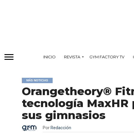
INICIO
REVISTA
GYM FACTORY TV
MÁS NOTICIAS
Orangetheory® Fitn
tecnología MaxHR 
sus gimnasios
Por
Redacción