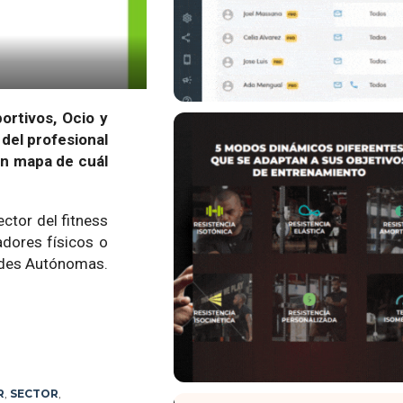
ortivos, Ocio y
 del profesional
un mapa de cuál
ector del fitness
adores físicos o
dades Autónomas.
R
,
SECTOR
,