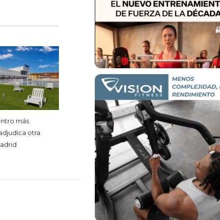
entro más
adjudica otra
madrid