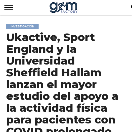
INICIO
REVISTA
GYM
CLUB
EMPRESAS
SERVICIOS
MÁS
SUSCRIPCIÓN
INVESTIGACIÓN
FACTORY
DE
DEL
AUDIOVISUALES
NOTICIAS
Ukactive, Sport
TV
SOCIOS
SECTOR
England y la
Universidad
Sheffield Hallam
lanzan el mayor
estudio del apoyo a
la actividad física
para pacientes con
COVID prolongado