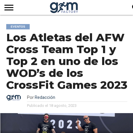
INICIO
REVISTA
GYM
CLUB
EMPRESAS
SERVICIOS
MÁS
SUSCRIPCIÓN
EVENTOS
FACTORY
DE
DEL
AUDIOVISUALES
NOTICIAS
Los Atletas del AFW
TV
SOCIOS
SECTOR
Cross Team Top 1 y
Top 2 en uno de los
WOD’s de los
CrossFit Games 2023
Por
Redacción
Publicado el
18 agosto, 2023