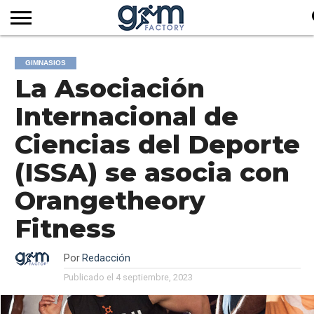
INICIO
REVISTA
GYM
CLUB
EMPRESAS
SERVICIOS
MÁS
SUSCRIPCIÓN
GIMNASIOS
FACTORY
DE
DEL
AUDIOVISUALES
NOTICIAS
La Asociación
TV
SOCIOS
SECTOR
Internacional de
Ciencias del Deporte
(ISSA) se asocia con
Orangetheory
Fitness
Por
Redacción
Publicado el
4 septiembre, 2023