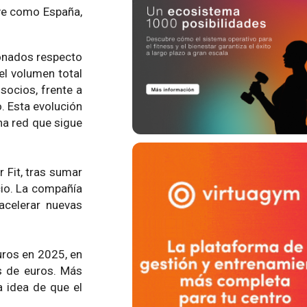
ave como España,
bonados respecto
el volumen total
socios, frente a
. Esta evolución
una red que sigue
r Fit, tras sumar
cio. La compañía
acelerar nuevas
uros en 2025, en
s de euros. Más
la idea de que el