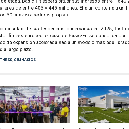
de etapa. Basic-Fit espera situar sus ingresos entre 1.640 
leres de entre 405 y 445 millones. El plan contempla un flu
con 50 nuevas aperturas propias.
ntinuidad de las tendencias observadas en 2025, tanto 
ctor fitness europeo, el caso de Basic-Fit se consolida co
se de expansión acelerada hacia un modelo más equilibrado
ad a largo plazo.
ITNESS
,
GIMNASIOS