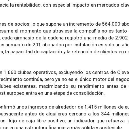
hacia la rentabilidad, con especial impacto en mercados cl
llones de socios, lo que supone un incremento de 564.000 a
 resume el momento que atraviesa la compañía no es tanto 
 cada gimnasio de la cadena registró una media de 2.902 
ta un aumento de 201 abonados por instalación en solo un año
va, la capacidad de captación y la retención de clientes en 
on 1.660 clubes operativos, excluyendo los centros de Cleve
crecimiento continúa, pero ya no es el único motor del nego
clubes existentes, maximizando su rendimiento antes de 
ost europeo entra en una etapa de consolidación.
confirmó unos ingresos de alrededor de 1.415 millones de e
subyacente antes de alquileres cercano a los 344 millone
un flujo de caja libre positivo, un indicador que refuerza 
rse en una estructura financiera más sólida y sostenible.