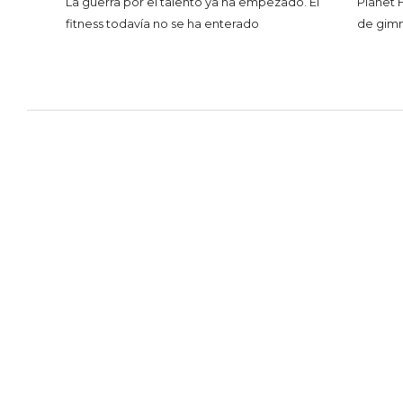
La guerra por el talento ya ha empezado. El
Planet 
fitness todavía no se ha enterado
de gimna