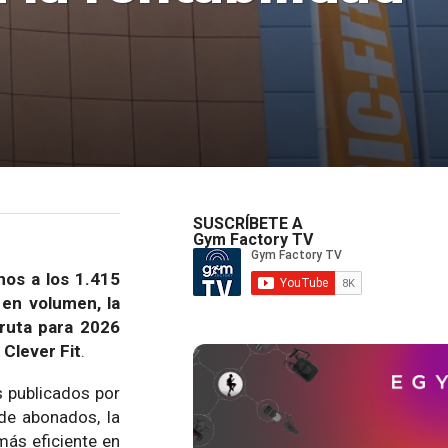
SUSCRÍBETE A
Gym Factory TV
nos a los 1.415
 en volumen, la
 ruta para 2026
 Clever Fit
.
s publicados por
de abonados, la
más eficiente en