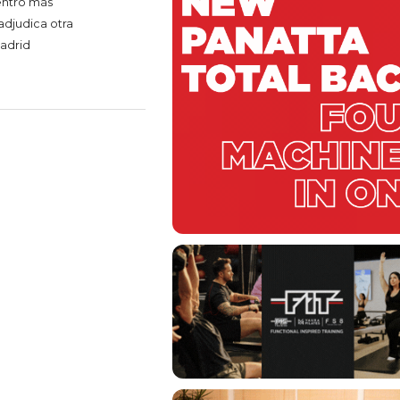
entro más
adjudica otra
madrid