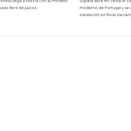
Fitness llega a Murcia con su modelo
Supera abre en Seixal el c
sio libre de juicios
moderno de Portugal y se 
instalación en Rivas Vacia