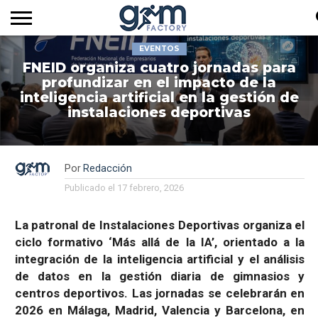
EVENTOS
INICIO
REVISTA
GYM
CLUB
EMPRESAS
SERVICIOS
MÁS
SUSCRIPCIÓN
FNEID organiza cuatro jornadas para
FACTORY
DE
DEL
AUDIOVISUALES
NOTICIAS
TV
SOCIOS
SECTOR
profundizar en el impacto de la
inteligencia artificial en la gestión de
instalaciones deportivas
Por
Redacción
Publicado el
17 febrero, 2026
La patronal de Instalaciones Deportivas organiza el
ciclo formativo ‘Más allá de la IA’, orientado a la
integración de la inteligencia artificial y el análisis
de datos en la gestión diaria de gimnasios y
centros deportivos. Las jornadas se celebrarán en
2026 en Málaga, Madrid, Valencia y Barcelona, en