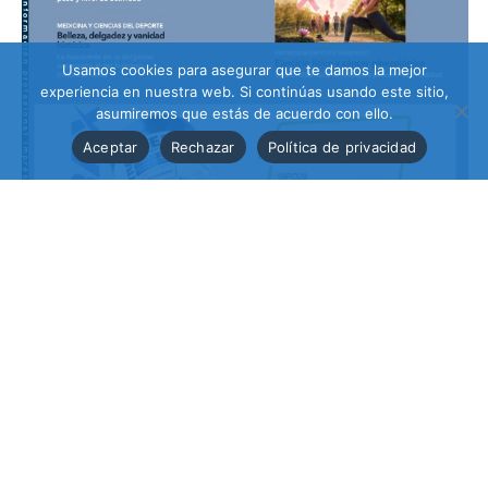
Usamos cookies para asegurar que te damos la mejor
experiencia en nuestra web. Si continúas usando este sitio,
asumiremos que estás de acuerdo con ello.
Aceptar
Rechazar
Política de privacidad