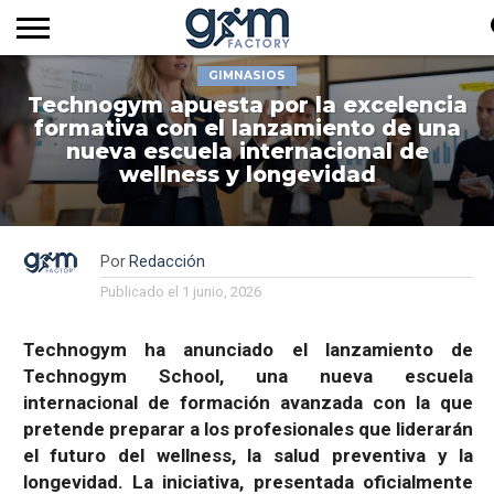
GIMNASIOS
INICIO
REVISTA
GYM
CLUB
EMPRESAS
SERVICIOS
MÁS
SUSCRIPCIÓN
Technogym apuesta por la excelencia
FACTORY
DE
DEL
AUDIOVISUALES
NOTICIAS
TV
SOCIOS
SECTOR
formativa con el lanzamiento de una
nueva escuela internacional de
wellness y longevidad
Por
Redacción
Publicado el
1 junio, 2026
Technogym ha anunciado el lanzamiento de
Technogym School, una nueva escuela
internacional de formación avanzada con la que
pretende preparar a los profesionales que liderarán
el futuro del wellness, la salud preventiva y la
longevidad. La iniciativa, presentada oficialmente