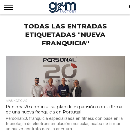
INICIO
TODAS LAS ENTRADAS
REVISTA
GYM
CLUB
EMPRESAS
SERVICIOS
MÁS
SUSCRIPCIÓN
FACTORY
DE
DEL
AUDIOVISUALES
NOTICIAS
TV
SOCIOS
SECTOR
ETIQUETADAS "NUEVA
FRANQUICIA"
MÁS NOTICIAS
Personal20 continua su plan de expansión con la firma
de una nueva franquicia en Portugal
Personal20, franquicia especializada en fitness con base en la
tecnología de electroestimulación muscular, acaba de firmar
un nuevo contrato para la apertura...