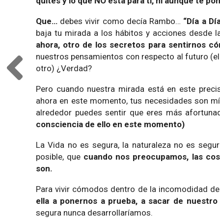
quites y lo que NO está para ti, ni aunque te p
Que…
debes vivir como decía Rambo…
“Día a Dí
baja tu mirada a los hábitos y acciones desde
ahora, otro de los secretos para sentirnos c
nuestros pensamientos con respecto al futuro (el
otro) ¿Verdad?
Pero cuando nuestra mirada está en este preci
ahora en este momento, tus necesidades son mínim
alrededor puedes sentir que eres más afortun
consciencia de ello en este momento)
La Vida no es segura, la naturaleza no es segur
posible, que
cuando nos preocupamos, las co
son.
Para vivir cómodos dentro de la incomodidad d
ella a ponernos a prueba, a sacar de nuestro 
segura nunca desarrollaríamos.