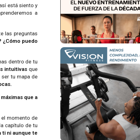
así está siento y
 aprenderemos a
te las preguntas
y? ¿Cómo puedo
has dentro de tu
 intuitivas
que
e ser tu mapa de
ocas.
s máximas que a
a el momento de
a capítulo de tu
 ti ni aunque te