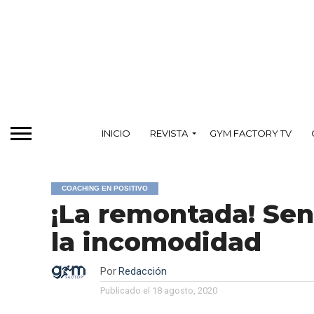
INICIO
REVISTA
GYM FACTORY TV
COACHING EN POSITIVO
¡La remontada! Se
la incomodidad
Por
Redacción
Publicado el
18 agosto, 2020