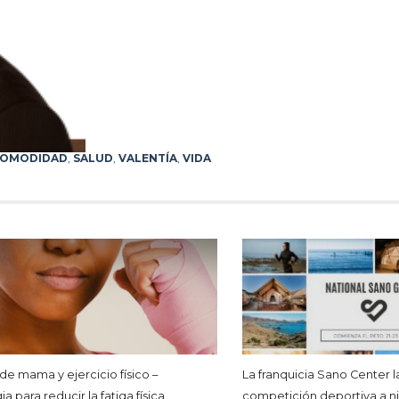
COMODIDAD
,
SALUD
,
VALENTÍA
,
VIDA
de mama y ejercicio físico –
La franquicia Sano Center 
ia para reducir la fatiga física
competición deportiva a ni