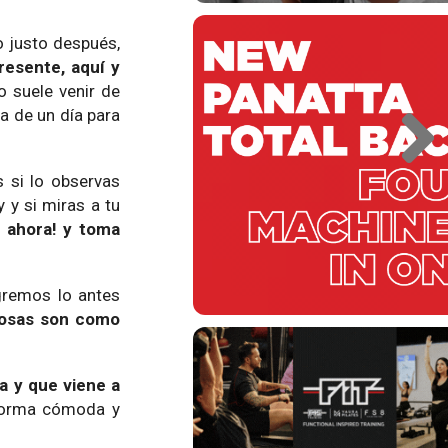
ro justo después,
resente, aquí y
 suele venir de
a de un día para
 si lo observas
 y si miras a tu
r ahora! y toma
egremos lo antes
cosas son como
da y que viene a
forma cómoda y