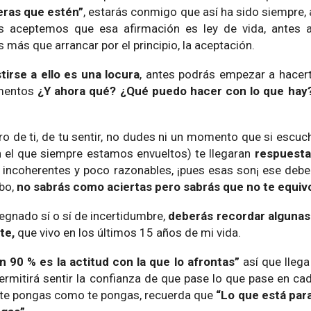
eras que estén”
, estarás conmigo que así ha sido siempre, 
es aceptemos que esa afirmación es ley de vida, antes
s más que arrancar por el principio, la aceptación.
tirse a ello es una locura
, antes podrás empezar a hacer
omentos
¿Y ahora qué? ¿Qué puedo hacer con lo que ha
o de ti, de tu sentir, no dudes ni un momento que si escuc
en el que siempre estamos envueltos) te llegaran
respuestas
, incoherentes y poco razonables, ¡pues esas son¡ ese deb
abo,
no sabrás como aciertas pero sabrás que no te equiv
egnado sí o sí de incertidumbre,
deberás recordar alguna
te,
que vivo en los últimos 15 años de mi vida.
n 90 % es la actitud con la que lo afrontas”
así que lleg
permitirá sentir la confianza de que pase lo que pase en cad
sí, te pongas como te pongas, recuerda que
“Lo que está para