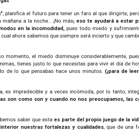
ongas”
a”
, planifica el futuro para tener un faro al que dirigirte, pe
 la mañana a la noche… ¡No más¡
eso te ayudará a estar p
ómodos en la incomodidad,
pues todo miedo y sufrimiento
 cual ahora sabemos que siempre será incierto y que cambi
so momento, el miedo disminuye considerablemente, pues
as, tienes justo lo que necesitas para vivir el día de hoy
ado de lo que pensabas hace unos minutos.
(¡para de lee
a, es impredecible y a veces incómoda, por lo tanto, int
sas son como son y cuando no nos preocupamos, las 
ebemos saber que esta
es parte del propio juego de la vi
interior nuestras fortalezas y cualidades
, que de una 