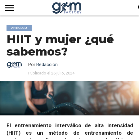
INICIO
REVISTA
GYM
CLUB
EMPRESAS
SERVICIOS
MÁS
SUSCRIPCIÓN
ARTÍCULO
FACTORY
DE
DEL
AUDIOVISUALES
NOTICIAS
HIIT y mujer ¿qué
TV
SOCIOS
SECTOR
sabemos?
Por
Redacción
Publicado el
26 julio, 2024
El entrenamiento interválico de alta intensidad
(HIIT) es un método de entrenamiento de