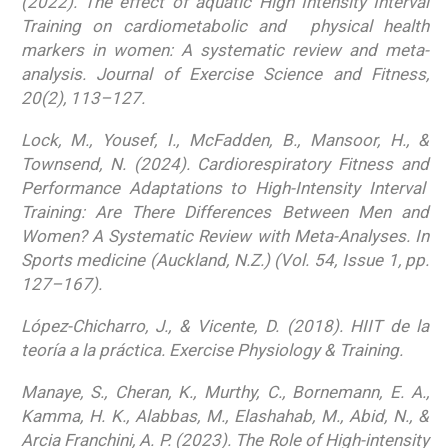
(2022). The effect of aquatic High Intensity Interval
Training on cardiometabolic and physical health
markers in women: A systematic review and meta-
analysis. Journal of Exercise Science and Fitness,
20(2), 113–127.
Lock, M., Yousef, I., McFadden, B., Mansoor, H., &
Townsend, N. (2024). Cardiorespiratory Fitness and
Performance Adaptations to High-Intensity Interval
Training: Are There Differences Between Men and
Women? A Systematic Review with Meta-Analyses. In
Sports medicine (Auckland, N.Z.) (Vol. 54, Issue 1, pp.
127–167).
López-Chicharro, J., & Vicente, D. (2018). HIIT de la
teoría a la práctica. Exercise Physiology & Training.
Manaye, S., Cheran, K., Murthy, C., Bornemann, E. A.,
Kamma, H. K., Alabbas, M., Elashahab, M., Abid, N., &
Arcia Franchini, A. P. (2023). The Role of High-intensity