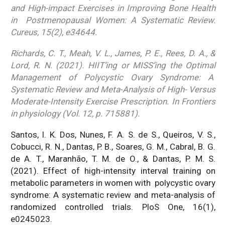
and High-impact Exercises in Improving Bone Health
in Postmenopausal Women: A Systematic Review.
Cureus, 15(2), e34644.
Richards, C. T., Meah, V. L., James, P. E., Rees, D. A., &
Lord, R. N. (2021). HIIT’ing or MISS’ing the Optimal
Management of Polycystic Ovary Syndrome: A
Systematic Review and Meta-Analysis of High- Versus
Moderate-Intensity Exercise Prescription. In Frontiers
in physiology (Vol. 12, p. 715881).
Santos, I. K. Dos, Nunes, F. A. S. de S., Queiros, V. S.,
Cobucci, R. N., Dantas, P. B., Soares, G. M., Cabral, B. G.
de A. T., Maranhão, T. M. de O., & Dantas, P. M. S.
(2021). Effect of high-intensity interval training on
metabolic parameters in women with polycystic ovary
syndrome: A systematic review and meta-analysis of
randomized controlled trials. PloS One, 16(1),
e0245023.