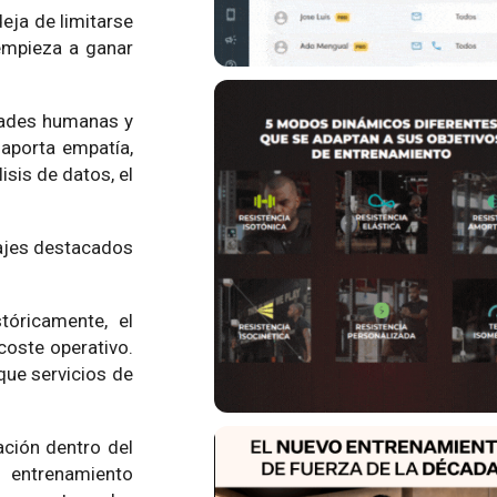
eja de limitarse
empieza a ganar
idades humanas y
aporta empatía,
isis de datos, el
sajes destacados
óricamente, el
coste operativo.
que servicios de
ación dentro del
e entrenamiento