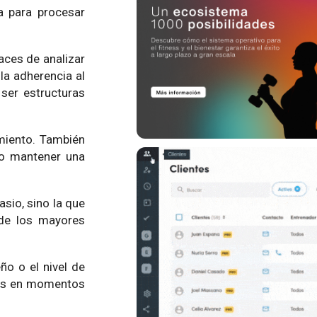
a para procesar
aces de analizar
la adherencia al
ser estructuras
amiento. También
do mantener una
sio, sino la que
 de los mayores
eño o el nivel de
ales en momentos