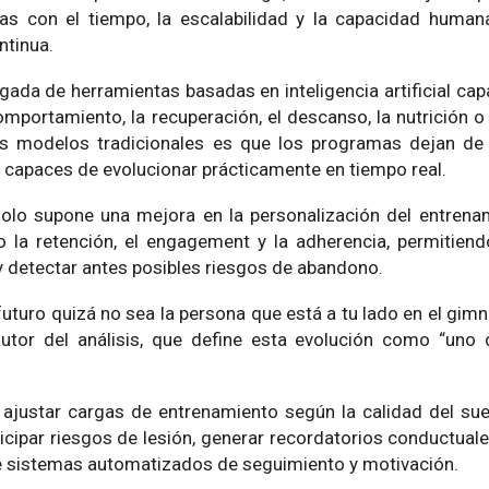
das con el tiempo, la escalabilidad y la capacidad human
ntinua.
gada de herramientas basadas en inteligencia artificial cap
portamiento, la recuperación, el descanso, la nutrición o 
os modelos tradicionales es que los programas dejan de 
 capaces de evolucionar prácticamente en tiempo real.
 solo supone una mejora en la personalización del entren
 la retención, el engagement y la adherencia, permitien
 detectar antes posibles riesgos de abandono.
uturo quizá no sea la persona que está a tu lado en el gimna
autor del análisis, que define esta evolución como “uno
ite ajustar cargas de entrenamiento según la calidad del su
nticipar riesgos de lesión, generar recordatorios conductu
e sistemas automatizados de seguimiento y motivación.