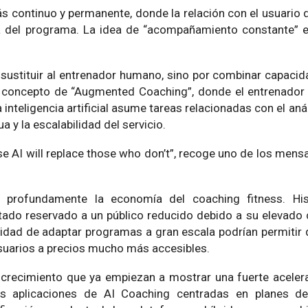
continuo y permanente, donde la relación con el usuario d
ca del programa. La idea de “acompañamiento constante” 
 sustituir al entrenador humano, sino por combinar capac
 concepto de “Augmented Coaching”, donde el entrenador 
 inteligencia artificial asume tareas relacionadas con el anál
 y la escalabilidad del servicio.
se AI will replace those who don’t”, recoge uno de los men
 profundamente la economía del coaching fitness. Hist
ado reservado a un público reducido debido a su elevado 
idad de adaptar programas a gran escala podrían permitir 
usuarios a precios mucho más accesibles.
 crecimiento que ya empiezan a mostrar una fuerte aceler
las aplicaciones de AI Coaching centradas en planes d