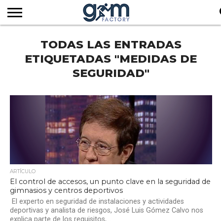
INICIO
TODAS LAS ENTRADAS
REVISTA
GYM
CLUB
EMPRESAS
SERVICIOS
MÁS
SUSCRIPCIÓN
FACTORY
DE
DEL
AUDIOVISUALES
NOTICIAS
TV
SOCIOS
SECTOR
ETIQUETADAS "MEDIDAS DE
SEGURIDAD"
ARTÍCULO
El control de accesos, un punto clave en la seguridad de
gimnasios y centros deportivos
El experto en seguridad de instalaciones y actividades
deportivas y analista de riesgos, José Luis Gómez Calvo nos
explica parte de los requisitos,...