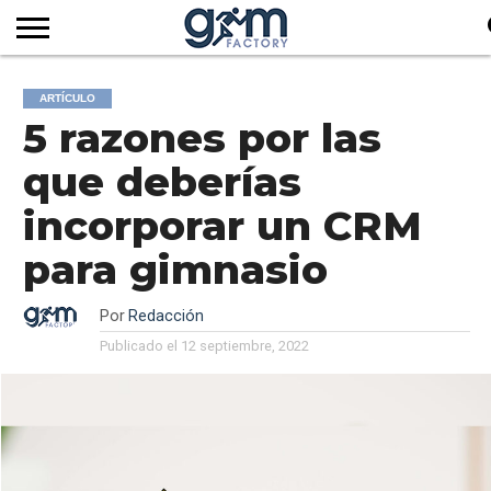
INICIO
REVISTA
GYM
CLUB
EMPRESAS
SERVICIOS
MÁS
SUSCRIPCIÓN
ARTÍCULO
FACTORY
DE
DEL
AUDIOVISUALES
NOTICIAS
5 razones por las
TV
SOCIOS
SECTOR
que deberías
incorporar un CRM
para gimnasio
Por
Redacción
Publicado el
12 septiembre, 2022