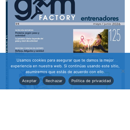
Usamos cookies para asegurar que te damos la mejor
experiencia en nuestra web. Si continúas usando este sitio,
asumiremos que estás de acuerdo con ello.
Aceptar
Rechazar
Política de privacidad