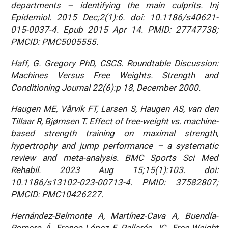
departments – identifying the main culprits. Inj
Epidemiol. 2015 Dec;2(1):6. doi: 10.1186/s40621-
015-0037-4. Epub 2015 Apr 14. PMID: 27747738;
PMCID: PMC5005555.
Haff, G. Gregory PhD, CSCS. Roundtable Discussion:
Machines Versus Free Weights. Strength and
Conditioning Journal 22(6):p 18, December 2000.
Haugen ME, Vårvik FT, Larsen S, Haugen AS, van den
Tillaar R, Bjørnsen T. Effect of free-weight vs. machine-
based strength training on maximal strength,
hypertrophy and jump performance – a systematic
review and meta-analysis. BMC Sports Sci Med
Rehabil. 2023 Aug 15;15(1):103. doi:
10.1186/s13102-023-00713-4. PMID: 37582807;
PMCID: PMC10426227.
Hernández-Belmonte A, Martínez-Cava A, Buendía-
Romero Á, Franco-López F, Pallarés JG. Free-Weight