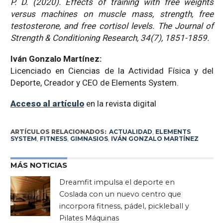
P. D. (2020). Effects of training with free weights
versus machines on muscle mass, strength, free
testosterone, and free cortisol levels.
The Journal of
Strength & Conditioning Research, 34(7), 1851-1859.
Iván Gonzalo Martínez:
Licenciado en Ciencias de la Actividad Física y del
Deporte, Creador y CEO de Elements System.
Acceso al artículo
en la revista digital
ARTÍCULOS RELACIONADOS:
ACTUALIDAD
,
ELEMENTS
SYSTEM
,
FITNESS
,
GIMNASIOS
,
IVÁN GONZALO MARTÍNEZ
MÁS NOTICIAS
Dreamfit impulsa el deporte en
Coslada con un nuevo centro que
incorpora fitness, pádel, pickleball y
Pilates Máquinas