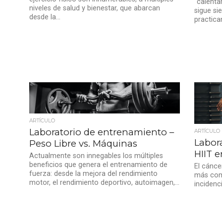
“calenta
niveles de salud y bienestar, que abarcan
sigue si
desde la...
practican
ARTÍCULO
Laboratorio de entrenamiento –
ARTÍCULO
Labor
Peso Libre vs. Máquinas
HIIT e
Actualmente son innegables los múltiples
beneficios que genera el entrenamiento de
El cánce
fuerza: desde la mejora del rendimiento
más com
motor, el rendimiento deportivo, autoimagen,...
incidenc