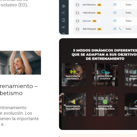
lusivo (EO),...
trenamiento –
abetismo
 entrenamiento
e evolución. Los
ienen la importante
a...