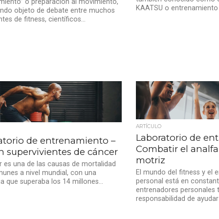
miento” o preparación al movimiento,
KAATSU o entrenamiento oc
endo objeto de debate entre muchos
tes de fitness, científicos...
ARTÍCULO
Laboratorio de en
atorio de entrenamiento –
Combatir el analf
n supervivientes de cáncer
motriz
r es una de las causas de mortalidad
El mundo del fitness y el
unes a nivel mundial, con una
personal está en constant
ia que superaba los 14 millones...
entrenadores personales t
responsabilidad de ayudar 