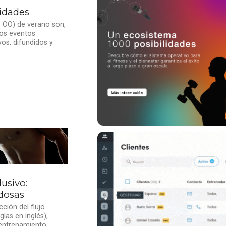
sidades
 OO) de verano son,
los eventos
vos, difundidos y
usivo:
dosas
cción del flujo
las en inglés),
entrenamiento