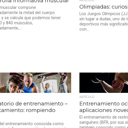
rofia informativa muscular
ARTÍCULO
Olimpiadas: curio
do muscular compone
adamente la mitad del cuerpo
Los Juegos Olímpicos (JJ.
 y se calcula que podemos tener
sin lugar a dudas, uno de 
0 y 840 músculos,
deportivos más significati
damente,...
con...
ARTÍCULO
atorio de entrenamiento –
Entrenamiento ocl
tamiento: rompiendo
aplicaciones nove
El entrenamiento de restri
sanguíneo (BFR, por sus sig
 del entrenamiento conocida como
también conocido como 