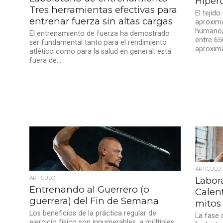
Hipert
Tres herramientas efectivas para
El teji
entrenar fuerza sin altas cargas
aproxim
humano,
El entrenamiento de fuerza ha demostrado
entre 65
ser fundamental tanto para el rendimiento
aproxima
atlético como para la salud en general: está
fuera de...
ARTÍCULO
Labor
ARTÍCULO
Entrenando al Guerrero (o
Calen
guerrera) del Fin de Semana
mitos
Los beneficios de la práctica regular de
La fase
ejercicio físico son innumerables, a múltiples