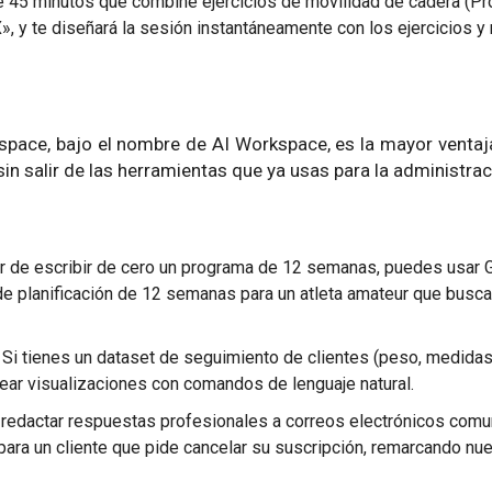
e 45 minutos que combine ejercicios de movilidad de cadera (Pr
X», y te diseñará la sesión instantáneamente con los ejercicios y
space, bajo el nombre de AI Workspace, es la mayor ventaj
in salir de las herramientas que ya usas para la administrac
r de escribir de cero un programa de 12 semanas, puedes usar 
 de planificación de 12 semanas para un atleta amateur que busc
 Si tienes un dataset de seguimiento de clientes (peso, medidas,
rear visualizaciones con comandos de lenguaje natural.
ra redactar respuestas profesionales a correos electrónicos com
para un cliente que pide cancelar su suscripción, remarcando nue