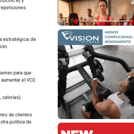
otocolo A) y
 repeticiones
a estratégica de
ión.
Gemini para que
a aumentar el VO2
 calorías),
unes de clientes
stra política de