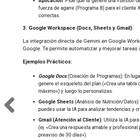
Aplicación
: Pide que te genere una «sesión d
fuerza de agarre (Programa B) para el cliente 
correctas.
3. Google Workspace (Docs, Sheets y Gmail)
La integración directa de Gemini en Google Work
Google. Te permite automatizar y mejorar tareas s
Ejemplos Prácticos:
Google Docs
(Creación de Programas): En luga
genere el esqueleto del plan («Crea una tabla
máximo») y luego lo personalizas.
Google Sheets
(Análisis de Nutrición/Datos):
puedes usar la IA para analizar tendencias y c
Gmail (Atención al Cliente):
Utiliza la IA pa
(ej. «Crea una respuesta amable y profesional 
preaviso de 30 días»).