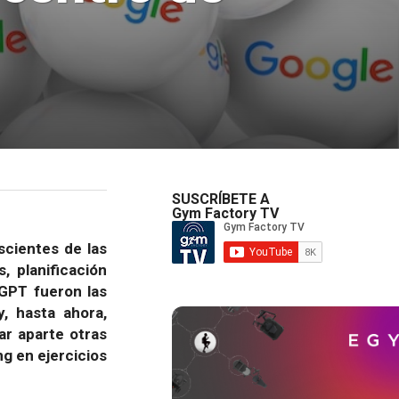
SUSCRÍBETE A
Gym Factory TV
cientes de las
, planificación
tGPT fueron las
, hasta ahora,
ar aparte otras
ng en ejercicios