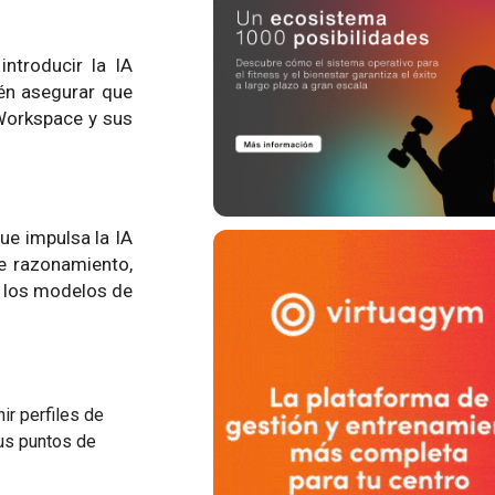
ntroducir la IA
én asegurar que
 Workspace y sus
ue impulsa la IA
e razonamiento,
n los modelos de
ir perfiles de
sus puntos de