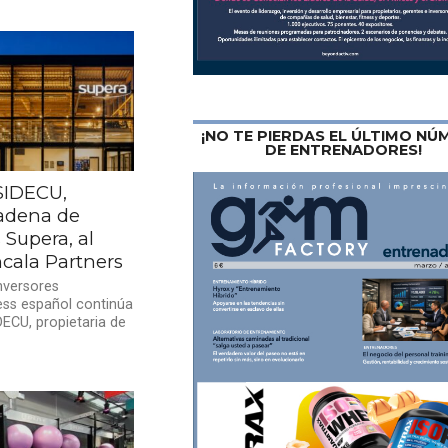
¡NO TE PIERDAS EL ÚLTIMO N
DE ENTRENADORES!
SIDECU,
cadena de
 Supera, al
cala Partners
inversores
ness español continúa
DECU, propietaria de