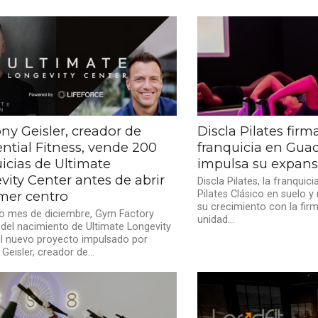
ny Geisler, creador de
Discla Pilates fir
ntial Fitness, vende 200
franquicia en Guad
icias de Ultimate
impulsa su expans
ity Center antes de abrir
Discla Pilates, la franquic
imer centro
Pilates Clásico en suelo y
su crecimiento con la fir
do mes de diciembre, Gym Factory
unidad...
del nacimiento de Ultimate Longevity
el nuevo proyecto impulsado por
Geisler, creador de...