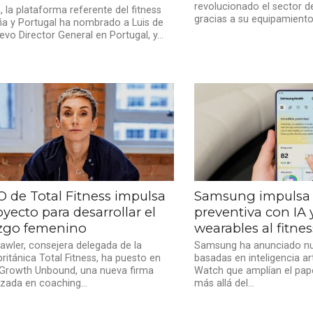
revolucionado el sector del
 la plataforma referente del fitness
gracias a su equipamiento d
a y Portugal ha nombrado a Luis de
evo Director General en Portugal, y...
O de Total Fitness impulsa
Samsung impulsa 
yecto para desarrollar el
preventiva con IA 
azgo femenino
wearables al fitnes
awler, consejera delegada de la
Samsung ha anunciado nu
ritánica Total Fitness, ha puesto en
basadas en inteligencia art
Growth Unbound, una nueva firma
Watch que amplían el pape
izada en coaching...
más allá del...