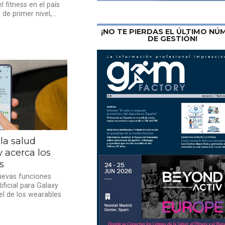
 fitness en el país
e primer nivel,...
¡NO TE PIERDAS EL ÚLTIMO N
DE GESTIÓN!
la salud
y acerca los
s
evas funciones
ificial para Galaxy
l de los wearables