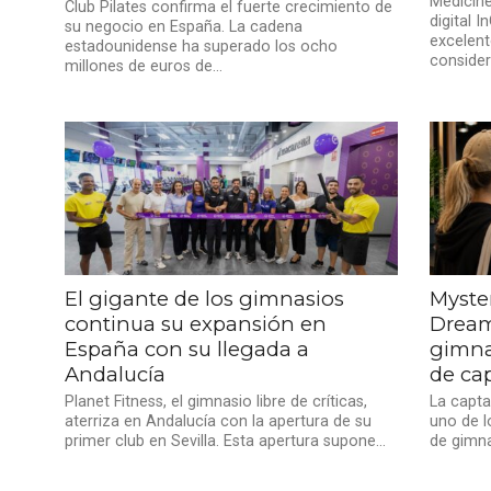
Medicin
Club Pilates confirma el fuerte crecimiento de
digital 
su negocio en España. La cadena
excelen
estadounidense ha superado los ocho
consider
millones de euros de...
El gigante de los gimnasios
Myster
continua su expansión en
Dream
España con su llegada a
gimna
Andalucía
de cap
Planet Fitness, el gimnasio libre de críticas,
La capt
aterriza en Andalucía con la apertura de su
uno de l
primer club en Sevilla. Esta apertura supone...
de gimna