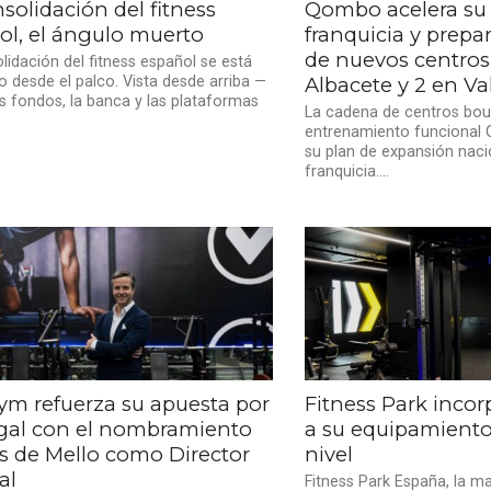
solidación del fitness
Qombo acelera su 
ol, el ángulo muerto
franquicia y prepar
de nuevos centros
lidación del fitness español se está
 desde el palco. Vista desde arriba —
Albacete y 2 en Va
s fondos, la banca y las plataformas
La cadena de centros bout
entrenamiento funcional
su plan de expansión naci
franquicia....
ym refuerza su apuesta por
Fitness Park inco
gal con el nombramiento
a su equipamiento
is de Mello como Director
nivel
al
Fitness Park España, la m