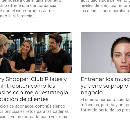
e demuestra que el dinamómetro
actividad física del Reino
InGrip ofrece una concordancia
niveles de ejercicio reco
te con el dinamómetro Jamar,
las edades, pero cambian..
ado la referencia...
y Shopper: Club Pilates y
Entrenar los múscu
Fit repiten como los
ya tiene su propi
sios con mejor estrategia
negocio
tación de clientes
El cuerpo humano cuenta
músculos, pero hay un gr
ación de abonados continúa siendo
formado parte de los prog
os principales retos para las cadenas
sios. En un mercado cada vez más...