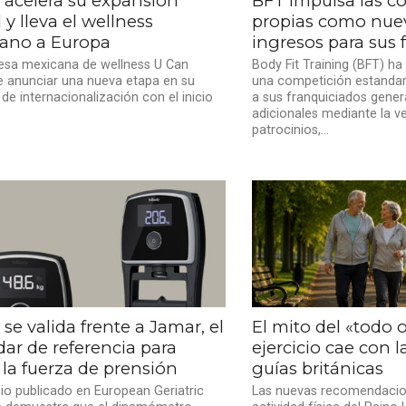
 acelera su expansión
BFT impulsa las c
 y lleva el wellness
propias como nue
ano a Europa
ingresos para sus 
esa mexicana de wellness U Can
Body Fit Training (BFT) h
 anunciar una nueva etapa en su
una competición estandar
de internacionalización con el inicio
a sus franquiciados gener
adicionales mediante la v
patrocinios,...
 se valida frente a Jamar, el
El mito del «todo 
dar de referencia para
ejercicio cae con 
la fuerza de prensión
guías británicas
io publicado en European Geriatric
Las nuevas recomendacion