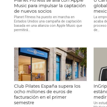
Planet Fitness se alía con Apple
U Can
Music para impulsar la captación
global
de nuevos socios
mexic
Planet Fitness ha puesto en marcha en
La empr
Estados Unidos una campaña de captación
acaba de
basada en una alianza con Apple Music que
proceso 
permitirá...
de...
Club Pilates España supera los
InGrip
ocho millones de euros de
están
facturación en el primer
medir 
semestre
Un estud