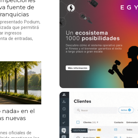
ompeticiones
va fuente de
franquicias
a presentado Podium,
izada que permitirá
ar ingresos
enta de entradas,
o nada» en el
las nuevas
es oficiales de