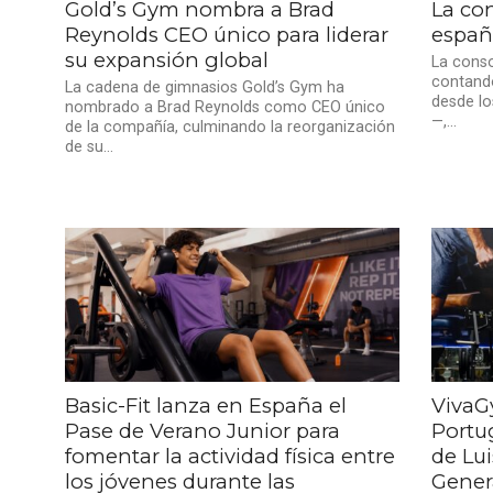
Gold’s Gym nombra a Brad
La con
Reynolds CEO único para liderar
españ
su expansión global
La conso
contando
La cadena de gimnasios Gold’s Gym ha
desde lo
nombrado a Brad Reynolds como CEO único
—,...
de la compañía, culminando la reorganización
de su...
Basic-Fit lanza en España el
VivaG
Pase de Verano Junior para
Portu
fomentar la actividad física entre
de Lu
los jóvenes durante las
Gener