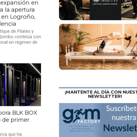
expansión en
a la apertura
 en Logroño,
lencia
ique de Pilates y
 Qombo continúa con
onal en régimen de
¡MANTENTE AL DÍA CON NUES
NEWSLETTER!
rpora BLK BOX
 de primer
arca que ha