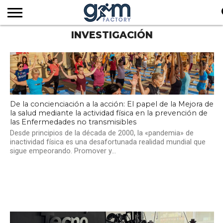
INVESTIGACIÓN
INICIO
REVISTA
GYM
CLUB
EMPRESAS
SERVICIOS
MÁS
SUSCRIPCIÓN
FACTORY
DE
DEL
AUDIOVISUALES
NOTICIAS
TV
SOCIOS
SECTOR
De la concienciación a la acción: El papel de la Mejora de
la salud mediante la actividad física en la prevención de
las Enfermedades no transmisibles
Desde principios de la década de 2000, la «pandemia» de
inactividad física es una desafortunada realidad mundial que
sigue empeorando. Promover y...