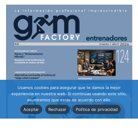
Usamos cookies para asegurar que te damos la mejor
experiencia en nuestra web. Si continúas usando este sitio,
asumiremos que estás de acuerdo con ello.
Aceptar
Rechazar
Política de privacidad