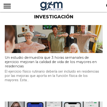
INVESTIGACIÓN
INICIO
REVISTA
GYM
CLUB
EMPRESAS
SERVICIOS
MÁS
SUSCRIPCIÓN
FACTORY
DE
DEL
AUDIOVISUALES
NOTICIAS
TV
SOCIOS
SECTOR
Un estudio demuestra que 3 horas semanales de
ejercicio mejoran la calidad de vida de los mayores en
residencias
El ejercicio físico rutinario debería ser incluido en residencias
por las mejoras que aporta en la función física de los
mayores. Esta...